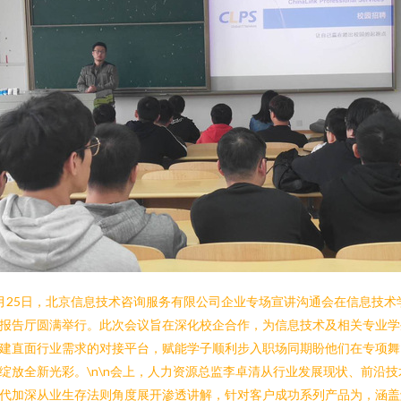
月25日，北京信息技术咨询服务有限公司企业专场宣讲沟通会在信息技术
报告厅圆满举行。此次会议旨在深化校企合作，为信息技术及相关专业学
建直面行业需求的对接平台，赋能学子顺利步入职场同期盼他们在专项舞
绽放全新光彩。\n\n会上，人力资源总监李卓清从行业发展现状、前沿技
代加深从业生存法则角度展开渗透讲解，针对客户成功系列产品为，涵盖