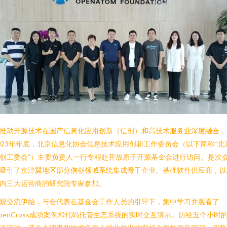
推动开源技术在国产信息化应用创新（信创）和高技术服务业深度融合，
023年年底，北京信息化协会信息技术应用创新工作委员会（以下简称“北
创工委会”）主要负责人一行专程赴开放原子开源基金会进行访问。是次
吸引了京津冀地区部分信创领域系统集成骨干企业、基础软件供应商，以
内三大运营商的研究院专家参加。
观交流伊始，与会代表在基金会工作人员的引导下，集中学习并观看了
penCross成功案例和代码托管生态系统的实时交互演示。历经五个小时